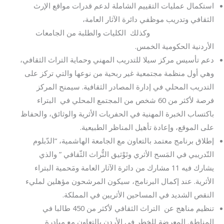
استكمال عمليات التقييم الشاملة لدعم قدرات مواقع الإرث
الثقافي وتدريب موظفي دائرة الآثار العامة،
وكذلك الكليات والطلبة من الجامعات
الأردنية الحكومية الخمس.
دعم تأسيس مركز سيلا للتدريب المهني وحماية التراث الثقافي،
وهي أول منظمة مجتمعية غير ربحية من نوعها والتي تركز على
التدريب المحلي في إدارة المصادر الثقافية. سيمنح المركز
فرصة لأكثر من 60 شخص من المجتمع المحلي في البتراء
باكتساب الخبرة المهنية في الحفريات الأثرية والوثائق، والحفاظ
على الموقع، وإعادة تأهيل المناظر الطبيعية.
إطلاق برنامج معتمد بالتعاون مع الجامعة الهاشمية، “الدّبلوم
التّدريبي في المَسح الأثري وتَوْثيق التُّراث الثّقافي ” والذي
يشارك فيه 11 مشارك من دائرة الآثار العامة ومَحمية البتراء
الأثرية. عند إكمال البرنامج، سيكون المرشحون مؤهلين لمليء
النقص الشديد في المساحين الأثريين في المملكة.
تنظيم مناهج عن التراث الثقافي لأكثر من 450 طالبا في
المناطق المعرضة للخطر في الأردن بالتعاون مع مبادرة