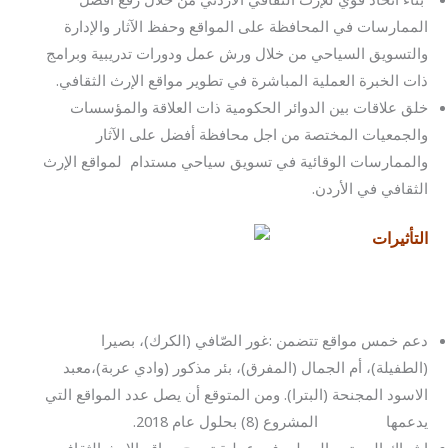
الممارسات في المحافظة على المواقع وحفظ الآثار والإدارة
والتسويق السياحي من خلال ورش عمل ودورات تدريبية وبرامج
ذات الخبرة العملية المباشرة في تطوير مواقع الإرث الثقافي.
خلق علاقات بين الدوائر الحكومية ذات العلاقة والمؤسسات
والجمعيات المختصة من اجل محافظة أفضل على الآثار
والممارسات الوقائية في تسويق سياحي مستدام لمواقع الإرث
الثقافي في الأردن.
التأثيرات
دعم خمس مواقع تتضمن :غور الصّافي (الكرك)، بصيرا
(الطفيلة)، أم الجمال (المفرق)، بئر مذكور (وادي عربة)،
معبد
الاسود المجنحة (البترا). ومن المتوقع أن يصل عدد المواقع التي
يدعمها
المشروع (8) بحلول عام 2018.
إشراك المجتمع المحلي في عملية ترويج مواقع الإرث الثقافي