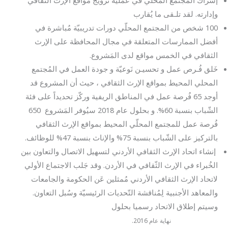
وإدارته. لقد تلـقى ما يُقارب
100 شخص من المجتمع المحلّي دورات تدريبيّة مُباشرة في
أفضل الممارسات المتعلقة في مجال المحافظة على الإرث
الثقافي في الخمس مواقع لدى المَشروع.
خَلق فُـرص عمل و تحسيـن نَوعيّة و جودة العمل في المُجتمع
المحلي المحيط بمواقع الإرث الثقافي ، حيث أن المشروع قد
أوجد 65 فُرصة عمل في المناطق الريفية وركّز تحديداً على فئة
الشّباب بنسبة 60%. و بحلول عام 2018 سيُوفر المَشروع 650
فُرصة عمل للمجتمع المحلّي المحيط بمواقع الإرث الثقافي
بالتركيز على الشّباب بنسبة 75% والإناث بنسبة 47% للوظائف.
إن
شاء اتحاد الإرث الثقافي الأردني لتسهيل الاتصال والتعاون بين
الخُبراء في الإرث الثّقافي في الأردن. وقد جَلب الاجتماع الأولي
لاتحاد الإرث الثقافي الأردني مُمثلين عَن الحكومة والجامعات
والمعاهد الأجنبية لِمُناقشة التّحديات الرئيسيّة وسُبل التعاون.
وسيتم إطلاق الاتحاد رسميا بحلول
نهاية عام 2016.